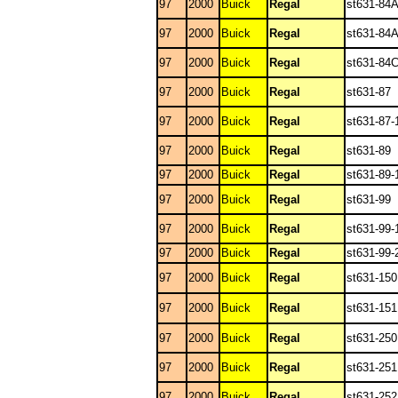
97
2000
Buick
Regal
st631-84
97
2000
Buick
Regal
st631-84A
97
2000
Buick
Regal
st631-84
97
2000
Buick
Regal
st631-87
97
2000
Buick
Regal
st631-87-
97
2000
Buick
Regal
st631-89
97
2000
Buick
Regal
st631-89-
97
2000
Buick
Regal
st631-99
97
2000
Buick
Regal
st631-99-
97
2000
Buick
Regal
st631-99-
97
2000
Buick
Regal
st631-150
97
2000
Buick
Regal
st631-151
97
2000
Buick
Regal
st631-250
97
2000
Buick
Regal
st631-251
97
2000
Buick
Regal
st631-252