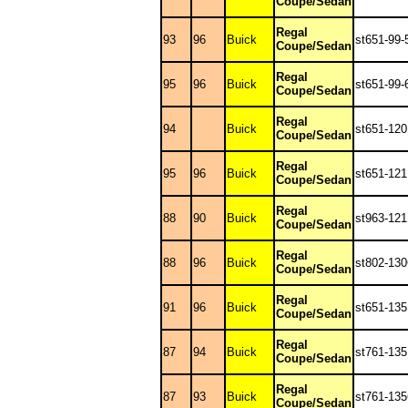
Coupe/Sedan
Regal
93
96
Buick
st651-99-
Coupe/Sedan
Regal
95
96
Buick
st651-99-
Coupe/Sedan
Regal
94
Buick
st651-120
Coupe/Sedan
Regal
95
96
Buick
st651-121
Coupe/Sedan
Regal
88
90
Buick
st963-121
Coupe/Sedan
Regal
88
96
Buick
st802-13
Coupe/Sedan
Regal
91
96
Buick
st651-13
Coupe/Sedan
Regal
87
94
Buick
st761-13
Coupe/Sedan
Regal
87
93
Buick
st761-13
Coupe/Sedan