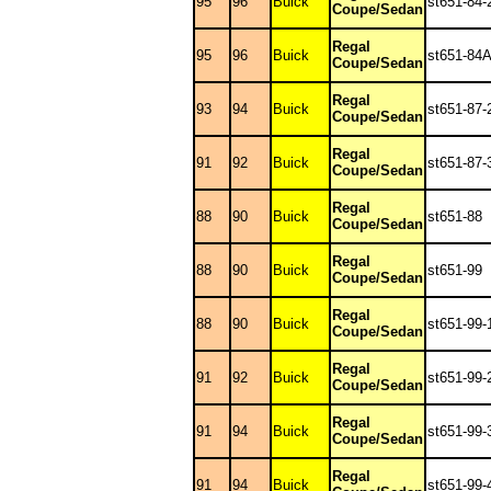
95
96
Buick
st651-84-
Coupe/Sedan
Regal
95
96
Buick
st651-84
Coupe/Sedan
Regal
93
94
Buick
st651-87-
Coupe/Sedan
Regal
91
92
Buick
st651-87-
Coupe/Sedan
Regal
88
90
Buick
st651-88
Coupe/Sedan
Regal
88
90
Buick
st651-99
Coupe/Sedan
Regal
88
90
Buick
st651-99-
Coupe/Sedan
Regal
91
92
Buick
st651-99-
Coupe/Sedan
Regal
91
94
Buick
st651-99-
Coupe/Sedan
Regal
91
94
Buick
st651-99-