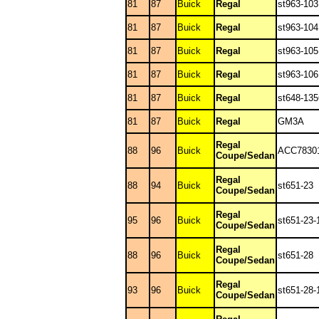
81
87
Buick
Regal
st963-103
81
87
Buick
Regal
st963-104
81
87
Buick
Regal
st963-105
81
87
Buick
Regal
st963-106
81
87
Buick
Regal
st648-13
81
87
Buick
Regal
GM3A
Regal
88
96
Buick
ACC7830
Coupe/Sedan
Regal
88
94
Buick
st651-23
Coupe/Sedan
Regal
95
96
Buick
st651-23-
Coupe/Sedan
Regal
88
96
Buick
st651-28
Coupe/Sedan
Regal
93
96
Buick
st651-28-
Coupe/Sedan