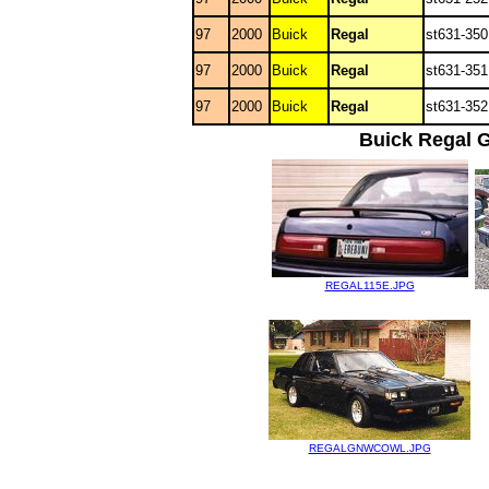
97
2000
Buick
Regal
st631-350
97
2000
Buick
Regal
st631-351
97
2000
Buick
Regal
st631-352
Buick Regal Ga
REGAL115E.JPG
REGALGNWCOWL.JPG