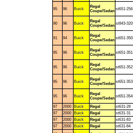
Regal
95
96
Buick
st651-256
Coupe/Sedan
Regal
90
96
Buick
st843-320
Coupe/Sedan
Regal
91
94
Buick
st651-350
Coupe/Sedan
Regal
95
96
Buick
st651-351
Coupe/Sedan
Regal
95
96
Buick
st651-352
Coupe/Sedan
Regal
95
96
Buick
st651-353
Coupe/Sedan
Regal
95
96
Buick
st651-354
Coupe/Sedan
97
2000
Buick
Regal
st631-28
97
2000
Buick
Regal
st631-31
97
2000
Buick
Regal
st631-83
97
2000
Buick
Regal
st631-84