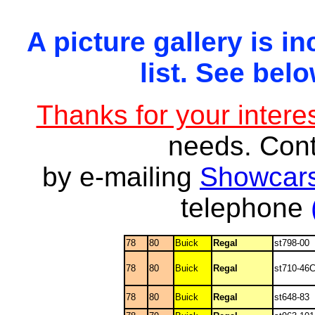
A picture gallery is in
list. See belo
Thanks for your interes
needs. Con
by e-mailing
Showcars
telephone
78
80
Buick
Regal
st798-00
78
80
Buick
Regal
st710-46
78
80
Buick
Regal
st648-83